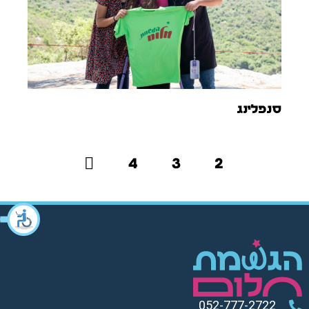
סנפלינג
4
3
2
1
052-777-2722