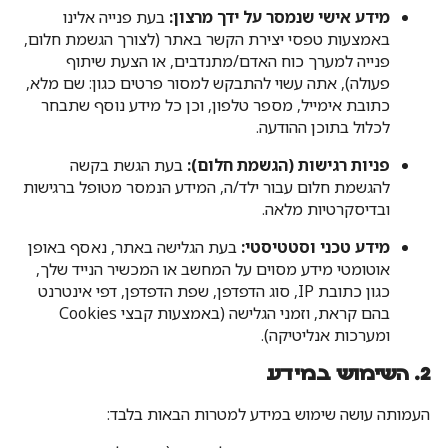
מידע אישי שנמסר על ידך מרצון:
בעת פנייה אלינו
באמצעות טפסי יצירת הקשר באתר (לצורך הגשמת חלום,
פנייה למערך כוח האדם/מתנדבים, או הצעת שיתוף
פעולה), אתה עשוי להתבקש למסור פרטים כגון: שם מלא,
כתובת אימייל, מספר טלפון, וכן כל מידע נוסף שתבחר
לכלול בתוכן ההודעה.
פניות רגישות (הגשמת חלום):
בעת הגשת בקשה
להגשמת חלום עבור ילד/ה, המידע הנמסר מטופל ברגישות
ובדיסקרטיות מלאה.
מידע טכני וסטטיסטי:
בעת הגלישה באתר, נאסף באופן
אוטומטי מידע מסוים על המחשב או המכשיר הנייד שלך,
כגון כתובת IP, סוג הדפדפן, שפת הדפדפן, דפי אינטרנט
בהם קראת, וזמני הגלישה (באמצעות קבצי Cookies
ומערכות אנליטיקה).
2. השימוש במידע
העמותה עושה שימוש במידע למטרות הבאות בלבד: