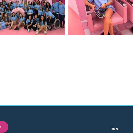
ת
ראשי