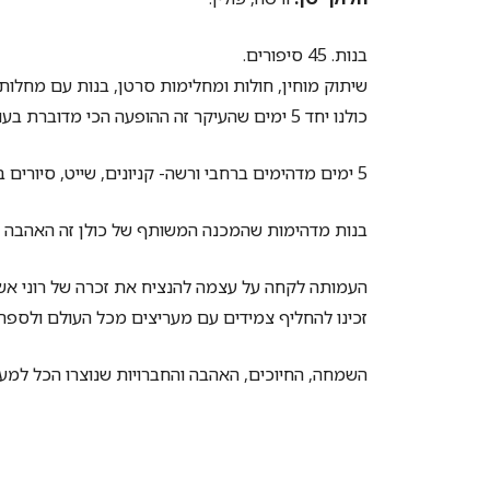
בנות. 45 סיפורים.
שיתוק מוחין, חולות ומחלימות סרטן, בנות עם מחלות מאתגרות,
כולנו יחד 5 ימים שהעיקר זה ההופעה הכי מדוברת בעולם! – כן כן טיילור סוויפט
5 ימים מדהימים ברחבי ורשה- קניונים, שייט, סיורים בגנים, וכמובן לבסוף הופעה מדהימה
בנות מדהימות שהמכנה המשותף של כולן זה האהבה לט
זכינו להחליף צמידים עם מעריצים מכל העולם ולספר
השמחה, החיוכים, האהבה והחברויות שנוצרו הכל למענך